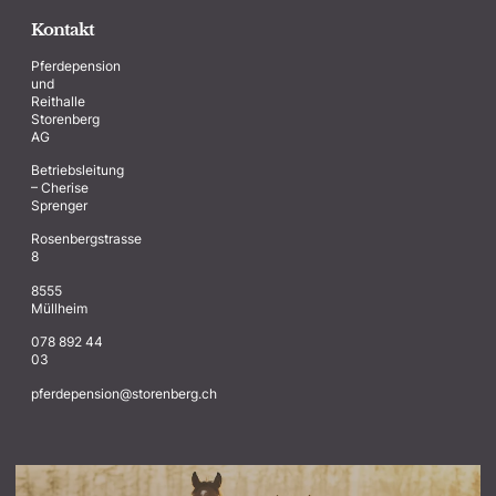
Kontakt
Pferdepension
und
Reithalle
Storenberg
AG
Betriebsleitung
– Cherise
Sprenger
Rosenbergstrasse
8
8555
Müllheim
078 892 44
03
@noisnepedrefp
hc.grebnerots