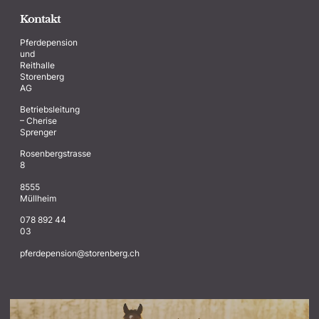
Kontakt
Pferdepension
und
Reithalle
Storenberg
AG
Betriebsleitung
– Cherise
Sprenger
Rosenbergstrasse
8
8555
Müllheim
078 892 44
03
@noisnepedrefp
hc.grebnerots