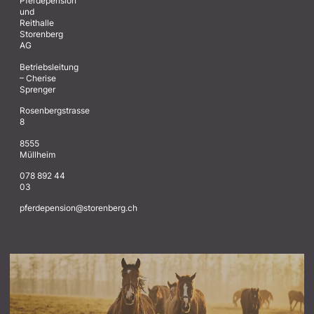
Pferdepension
und
Reithalle
Storenberg
AG
Betriebsleitung
– Cherise
Sprenger
Rosenbergstrasse
8
8555
Müllheim
078 892 44
03
@noisnepedrefp
hc.grebnerots