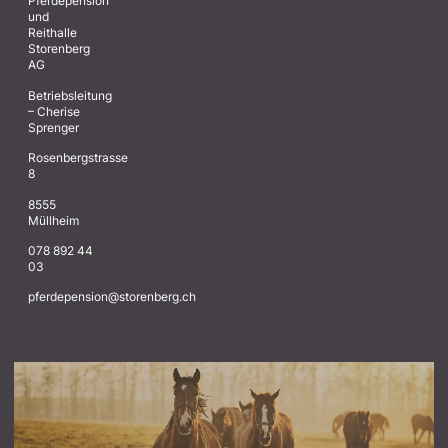
Pferdepension
und
Reithalle
Storenberg
AG
Betriebsleitung
– Cherise
Sprenger
Rosenbergstrasse
8
8555
Müllheim
078 892 44
03
@noisnepedrefp
hc.grebnerots