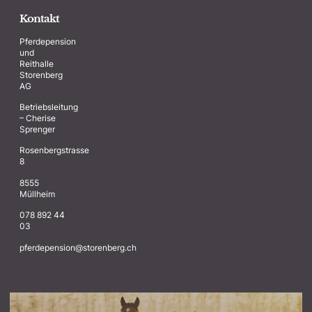
Kontakt
Pferdepension
und
Reithalle
Storenberg
AG
Betriebsleitung
– Cherise
Sprenger
Rosenbergstrasse
8
8555
Müllheim
078 892 44
03
@noisnepedrefp
hc.grebnerots