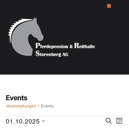
Events
Veranstaltungen
Events
Verans
01.10.2025
Ver
SUCHE
MON
Suche
Ans
Datum