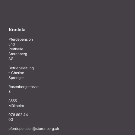
Kontakt
Pferdepension
und
Reithalle
Storenberg
AG
Betriebsleitung
– Cherise
Sprenger
Rosenbergstrasse
8
8555
Müllheim
078 892 44
03
@noisnepedrefp
hc.grebnerots