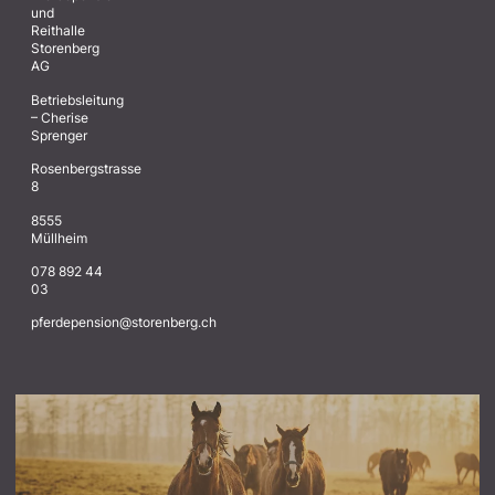
und
Reithalle
Storenberg
AG
Betriebsleitung
– Cherise
Sprenger
Rosenbergstrasse
8
8555
Müllheim
078 892 44
03
@noisnepedrefp
hc.grebnerots