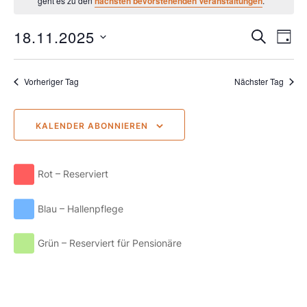
geht es zu den
nächsten bevorstehenden Veranstaltungen
.
Verans
18.11.2025
Ver
SUCHE
TAG
Suche
Ans
Datum
Wählen.
Nav
und
Vorheriger Tag
Nächster Tag
Ansich
Naviga
KALENDER ABONNIEREN
Rot – Reserviert
Blau – Hallenpflege
Grün – Reserviert für Pensionäre