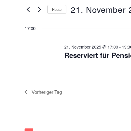
Suche
und
21. November 
Nach
Heute
Veranstaltungen
Datum
Ansichten,
Schlüsselwort.
Wählen.
17:00
Navigation
21. November 2025 @ 17:00
-
19:3
Reserviert für Pens
Vorheriger Tag