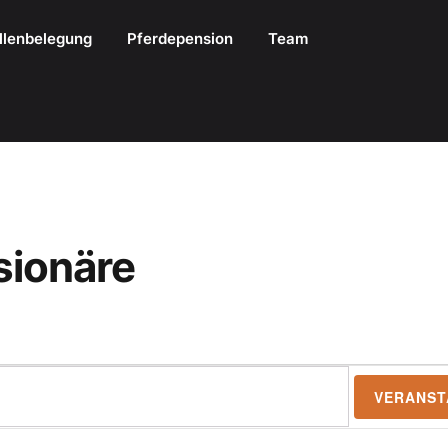
llenbelegung
Pferdepension
Team
sionäre
VERANST