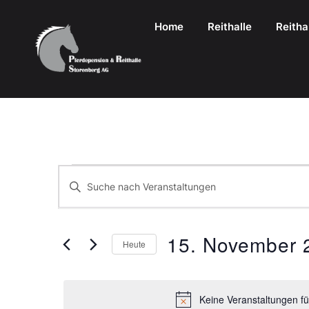
Home
Reithalle
Reitha
Veranstaltungen
Bitte
Schlüsselwort
Suche
Eingeben.
Suche
und
15. November 
Nach
Heute
Veranstaltungen
Datum
Ansichten,
Schlüsselwort.
Wählen.
Navigation
Keine Veranstaltungen f