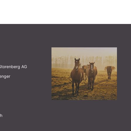
 Storenberg AG
renger
ts