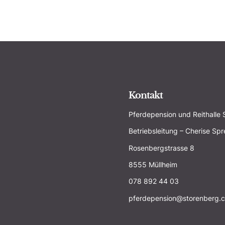
Kontakt
Pferdepension und Reithalle
Betriebsleitung – Cherise Sp
Rosenbergstrasse 8
8555 Müllheim
078 892 44 03
@noisnepedrefp
hc.grebnero