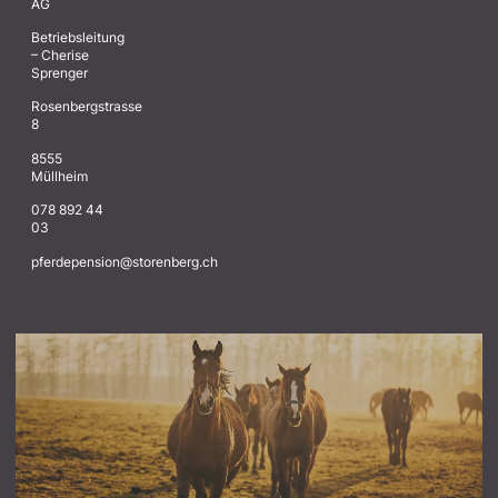
AG
Betriebsleitung
– Cherise
Sprenger
Rosenbergstrasse
8
8555
Müllheim
078 892 44
03
@noisnepedrefp
hc.grebnerots