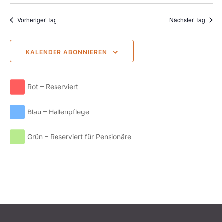
Suche
Wählen.
Nav
und
Vorheriger Tag
Nächster Tag
Ansich
Naviga
KALENDER ABONNIEREN
Rot – Reserviert
Blau – Hallenpflege
Grün – Reserviert für Pensionäre