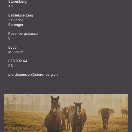
Storenberg
AG
Betriebsleitung
– Cherise
Sprenger
Rosenbergstrasse
8
8555
Müllheim
078 892 44
03
@noisnepedrefp
hc.grebnerots